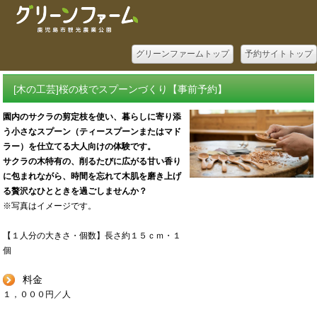
グリーンファームトップ
予約サイトトップ
[木の工芸]桜の枝でスプーンづくり【事前予約】
園内のサクラの剪定枝を使い、暮らしに寄り添
う小さなスプーン（ティースプーンまたはマド
ラー）を仕立てる大人向けの体験です。
サクラの木特有の、削るたびに広がる甘い香り
に包まれながら、時間を忘れて木肌を磨き上げ
る贅沢なひとときを過ごしませんか？
※写真はイメージです。
【１人分の大きさ・個数】長さ約１５ｃｍ・１
個
料金
１，０００円／人