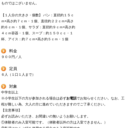
ものではございません。
【１人分の大きさ・個数】 パン：直径約１５ｃ
ｍ×高さ約７ｃｍ・１個、直径約２２ｃｍ×高さ
約６ｃｍ・１個、サラダ：直径約９ｃｍ×高さ約
４ｃｍ容器・１個、スープ：約１５０ｃｃ・１
杯、アイス：約７ｃｍ×高さ約５ｃｍ・１個
料金
９００円／人
定員
６人（１口１人まで）
対象
中学生以上
※小学生以下の方が参加される場合は必ず
お電話
でお知らせください。なお、工
程が難しい為、大人の方に進めて
いただきますのでご了承ください。
【注意事項】
必ずお読みいただき、お間違いの無いようお願いします。
①体験者のみ入室可能です。（体験者以外の方は入室できません。）