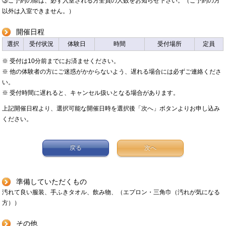
③ご予約の際は、必ず入室される方全員の人数をお知らせ下さい。（ご予約の方
以外は入室できません。）
開催日程
選択
受付状況
体験日
時間
受付場所
定員
※ 受付は10分前までにお済ませください。
※ 他の体験者の方にご迷惑がかからないよう、遅れる場合には必ずご連絡くださ
い。
※ 受付時間に遅れると、キャンセル扱いとなる場合があります。
上記開催日程より、選択可能な開催日時を選択後「次へ」ボタンよりお申し込み
ください。
戻る
次へ
準備していただくもの
汚れて良い服装、手ふきタオル、飲み物、（エプロン・三角巾（汚れが気になる
方））
その他