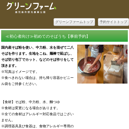
グリーンファームトップ
予約サイトトップ
≪初心者向け≫初めてのそばうち【事前予約】
国内産そば粉を使い、中力粉、水を混ぜて二八
そばを作ります。生地をこね、麺棒で延ばし、
そば切り包丁でカット、などのそば作りをして
頂きます。
※写真はイメージです。
※食べきれない場合は、持ち帰り容器かビニー
ル袋をご持参ください。
【食材】そば粉、中力粉、水、麵つゆ
※食材は変更になる場合があります。
※全ての食材はアレルギー対応食品ではござい
ません。
※調理器具及び食器は、食物アレルギー専用の