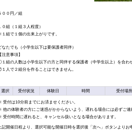
５００円／組
１０組（１組３人程度）
※１組で１個の出来上がりです。
どなたでも（小学生以下は要保護者同伴）
【注意事項】
①１組の人数は小学生以下の方と同伴する保護者（中学生以上）を合わ
②１人で２組分を作ることはできません。
選択
受付状況
体験日
時間
受付場
※ 受付は10分前までにお済ませください。
※ 他の体験者の方にご迷惑がかからないよう、遅れる場合には必ずご連
※ 受付時間に遅れると、キャンセル扱いとなる場合があります。
上記開催日程より、選択可能な開催日時を選択後「次へ」ボタンよりお