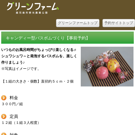
グリーンファームトップ
予約サイトトップ
キャンディー型バスボムづくり【事前予約】
いつものお風呂時間がちょっぴり楽しくなる♬
シュワシュワ～と発泡するバスボムを、楽しく
作りましょう♪
※写真はイメージです。
【１組の大きさ・個数】直径約５ｃｍ・２個
料金
３００円／組
定員
１２組（１組３人程度）
対象