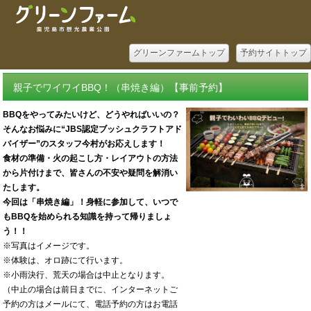
グリーンファームトップ
予約サイトトップ
親子でワイワイBBQ！（串焼き編）【事前予約】
BBQをやってみたいけど、どうやればいいの？
そんなお悩みに“JBS認定ブッシュクラフトアド
バイザー”のスタッフ今村がお応えします！
食材の準備・火の起こし方・レイアウトの方法
から片付けまで、皆さんの不安や疑問を解消い
たします。
今回は「串焼き編」！身軽に参加して、いつで
もBBQを始められる知識を持って帰りましょ
う！！
※写真はイメージです。
※体験は、オロ跡にて行います。
※小雨決行、荒天の場合は中止となります。
（中止の場合は前日までに、インターネットご
予約の方はメールにて、電話予約の方はお電話