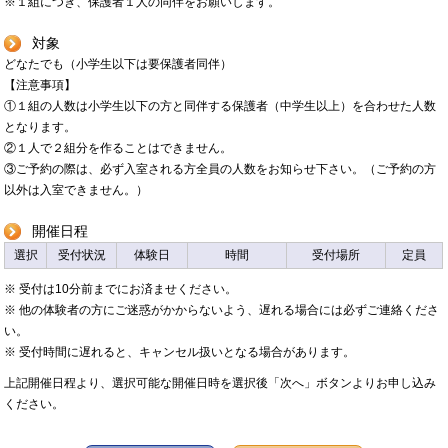
※１組につき、保護者１人の同伴をお願いします。
対象
どなたでも（小学生以下は要保護者同伴）
【注意事項】
①１組の人数は小学生以下の方と同伴する保護者（中学生以上）を合わせた人数
となります。
②１人で２組分を作ることはできません。
③ご予約の際は、必ず入室される方全員の人数をお知らせ下さい。（ご予約の方
以外は入室できません。）
開催日程
選択
受付状況
体験日
時間
受付場所
定員
※ 受付は10分前までにお済ませください。
※ 他の体験者の方にご迷惑がかからないよう、遅れる場合には必ずご連絡くださ
い。
※ 受付時間に遅れると、キャンセル扱いとなる場合があります。
上記開催日程より、選択可能な開催日時を選択後「次へ」ボタンよりお申し込み
ください。