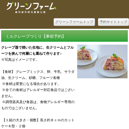
グリーンファームトップ
予約サイトトップ
ミルクレープづくり【事前予約】
クレープ器で焼いた生地に、生クリームとフル
ーツを挟んで何層にも重ねて作ります♪
※写真はイメージです。
【食材】 クレープミックス、卵、牛乳、サラダ
油、生クリーム、砂糖、フルーツ各種
※食材は変更になる場合があります。
※全ての食材はアレルギー対応食品ではござい
ません。
※調理器具及び食器は、食物アレルギー専用の
ものではございません。
【１組の大きさ・個数】長さ約８ｃｍのカット
ケーキ型・２個