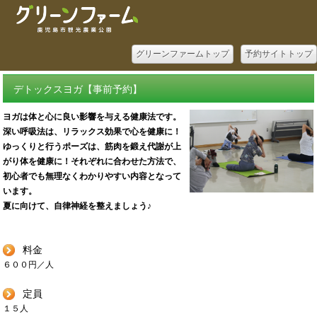
グリーンファームトップ
予約サイトトップ
デトックスヨガ【事前予約】
ヨガは体と心に良い影響を与える健康法です。
深い呼吸法は、リラックス効果で心を健康に！
ゆっくりと行うポーズは、筋肉を鍛え代謝が上
がり
体を健康に！それぞれに合わせた方法で、
初心者でも無理なくわかりやすい内容となって
います。
夏に向けて、自律神経を整えましょう♪
料金
６００円／人
定員
１５人