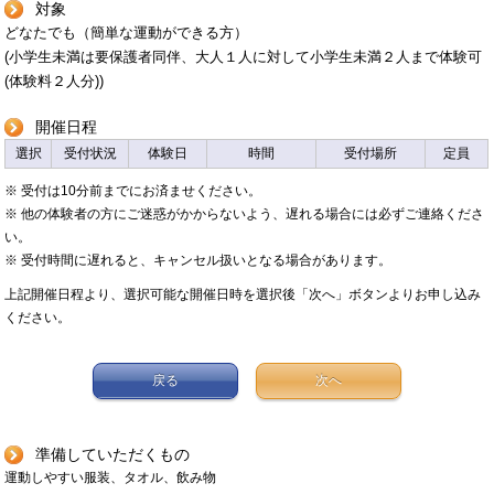
対象
どなたでも（簡単な運動ができる方）
(小学生未満は要保護者同伴、大人１人に対して小学生未満２人まで体験可
(体験料２人分))
開催日程
選択
受付状況
体験日
時間
受付場所
定員
※ 受付は10分前までにお済ませください。
※ 他の体験者の方にご迷惑がかからないよう、遅れる場合には必ずご連絡くださ
い。
※ 受付時間に遅れると、キャンセル扱いとなる場合があります。
上記開催日程より、選択可能な開催日時を選択後「次へ」ボタンよりお申し込み
ください。
戻る
次へ
準備していただくもの
運動しやすい服装、タオル、飲み物