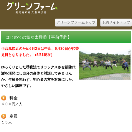
グリーンファームトップ
予約サイトトップ
はじめての気功太極拳【事前予約】
※台風接近のため6月2日
は中止、6月30日が代替
え日となりました。（5/31現在）
ゆっくりとした呼吸法でリラックスさせ新陳代
謝を活発にし自分の身体と対話してみません
か。年齢を問わず、初心者の方を対象にした、
やさしい講座です。
料金
６００円／人
定員
１５人