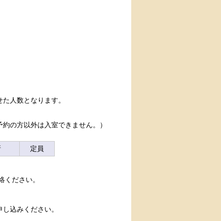
せた人数となります。
予約の方以外は入室できません。）
所
定員
絡ください。
申し込みください。