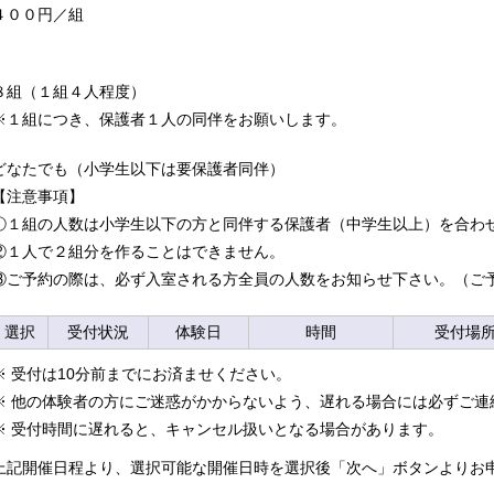
４００円／組
８組（１組４人程度）
※１組につき、保護者１人の同伴をお願いします。
どなたでも（小学生以下は要保護者同伴）
【注意事項】
①１組の人数は小学生以下の方と同伴する保護者（中学生以上）を合わ
②１人で２組分を作ることはできません。
③ご予約の際は、必ず入室される方全員の人数をお知らせ下さい。（ご
選択
受付状況
体験日
時間
受付場
※ 受付は10分前までにお済ませください。
※ 他の体験者の方にご迷惑がかからないよう、遅れる場合には必ずご連
※ 受付時間に遅れると、キャンセル扱いとなる場合があります。
上記開催日程より、選択可能な開催日時を選択後「次へ」ボタンよりお