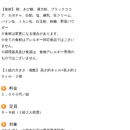
【食材】 卵、きび糖、薄力粉、ブラックココ
ア、カボチャ、白餡、塩、練乳、生クリーム、
パイン缶、ミカン缶、白玉粉、粉糖、野菜パウ
ダー
※食材は変更になる場合があります。
※全ての食材はアレルギー対応食品ではござい
ません。
※調理器具及び食器は、食物アレルギー専用の
ものではございません。
【１組の大きさ・個数】 高さ約８ｃｍ×長さ約１
０ｃｍ・２個
料金
１，０００円／組
定員
６～８組（１組２人程度）
対象