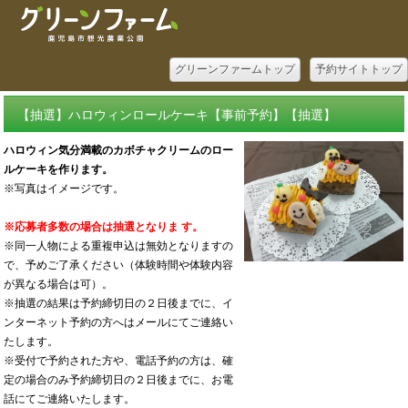
グリーンファームトップ
予約サイトトップ
【抽選】ハロウィンロールケーキ【事前予約】【抽選】
ハロウィン気分満載のカボチャクリームのロー
ルケーキを作ります。
※写真はイメージです。
※応募者多数の場合は抽選となりま
す。
※同一人物による重複申込は無効となりますの
で、予めご了承ください（体験時間や体験内容
が異なる場合は可）。
※抽選の結果は予約締切日の２日後までに、イ
ンターネット予約の方へはメールにてご連絡い
たします。
※受付で予約された方や、電話予約の方は、確
定の場合のみ予約締切日の２日後までに、お電
話にてご連絡いたします。