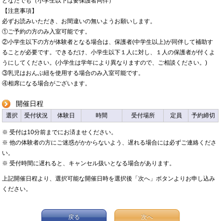
どなたでも（小学生以下は要保護者同伴）
【注意事項】
必ずお読みいただき、お間違いの無いようお願いします。
①ご予約の方のみ入室可能です。
②小学生以下の方が体験者となる場合は、保護者(中学生以上)が同伴して補助す
ることが必要です。できるだけ、小学生以下１人に対し、１人の保護者が付くよ
うにしてください。(小学生は学年により異なりますので、ご相談ください。)
③乳児はおんぶ紐を使用する場合のみ入室可能です。
④相席になる場合がございます。
開催日程
選択
受付状況
体験日
時間
受付場所
定員
予約締切
※ 受付は10分前までにお済ませください。
※ 他の体験者の方にご迷惑がかからないよう、遅れる場合には必ずご連絡くださ
い。
※ 受付時間に遅れると、キャンセル扱いとなる場合があります。
上記開催日程より、選択可能な開催日時を選択後「次へ」ボタンよりお申し込み
ください。
戻る
次へ