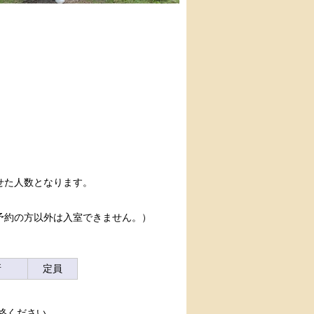
せた人数となります。
予約の方以外は入室できません。）
所
定員
絡ください。