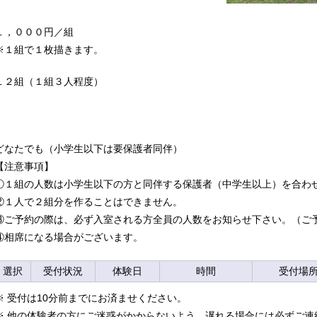
１，０００円／組
※１組で１枚描きます。
１２組（１組３人程度）
どなたでも（小学生以下は要保護者同伴）
【注意事項】
①１組の人数は小学生以下の方と同伴する保護者（中学生以上）を合わ
②１人で２組分を作ることはできません。
③ご予約の際は、必ず入室される方全員の人数をお知らせ下さい。（ご
④相席になる場合がございます。
選択
受付状況
体験日
時間
受付場
※ 受付は10分前までにお済ませください。
※ 他の体験者の方にご迷惑がかからないよう、遅れる場合には必ずご連