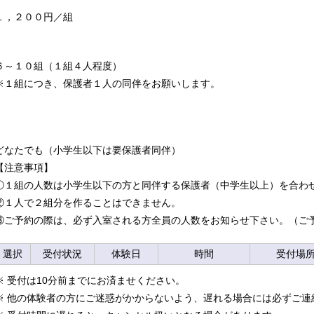
１，２００円／組
６～１０組（１組４人程度）
※１組につき、保護者１人の同伴をお願いします。
どなたでも（小学生以下は要保護者同伴）
【注意事項】
①１組の人数は小学生以下の方と同伴する保護者（中学生以上）を合わ
②１人で２組分を作ることはできません。
③ご予約の際は、必ず入室される方全員の人数をお知らせ下さい。（ご
選択
受付状況
体験日
時間
受付場
※ 受付は10分前までにお済ませください。
※ 他の体験者の方にご迷惑がかからないよう、遅れる場合には必ずご連