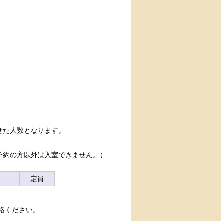
せた人数となります。
予約の方以外は入室できません。）
所
定員
絡ください。