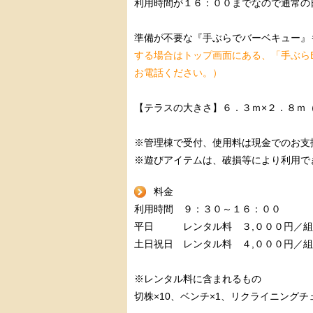
利用時間が１６：００までなので通常の
準備が不要な『手ぶらでバーベキュー』
する場合はトップ画面にある、「手ぶら
お電話ください。）
【テラスの大きさ】６．３ｍ×２．８ｍ
※管理棟で受付、使用料は現金でのお支
※遊びアイテムは、破損等により利用で
料金
利用時間 ９：３０～１６：００
平日 レンタル料 ３,０００円／組
土日祝日 レンタル料 ４,０００円／
※レンタル料に含まれるもの
切株×10、ベンチ×1、リクライニングチ