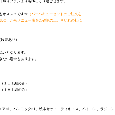
日帰りプランよりもゆっくり過ごせます。
もオススメです☆
（バーベキューセットのご注文を
BBQ」からメニュー表をご確認の上、きいれの杜に
（段差あり）
払いとなります。
きない場合もあります。
（１日１組のみ）
組（１日１組のみ）
ェア×1、ハンモック×1、絵本セット、ティキトス、
ペトロン
、ラジコン