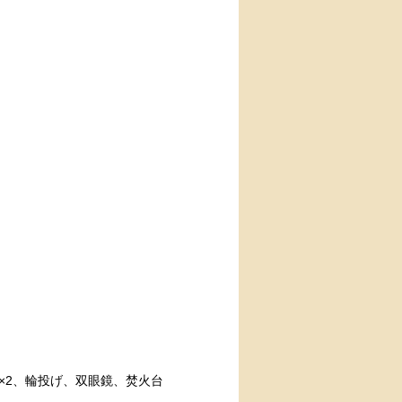
×2、輪投げ、双眼鏡、焚火台