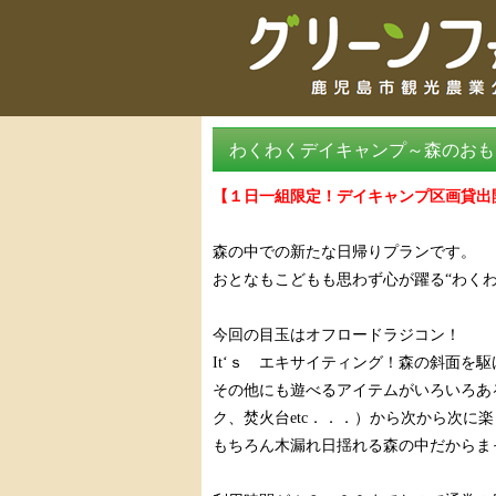
わくわくデイキャンプ～森のおも
【１日一組限定！デイキャンプ区画貸出
森の中での新たな日帰りプランです。
おとなもこどもも思わず心が躍る“わくわ
今回の目玉はオフロードラジコン！
It
‘ｓ エキサイティング！森の斜面を駆
その他にも遊べるアイテムがいろいろあ
ク、焚火台
etc
．．．）から次から次に楽
もちろん木漏れ日揺れる森の中だからま