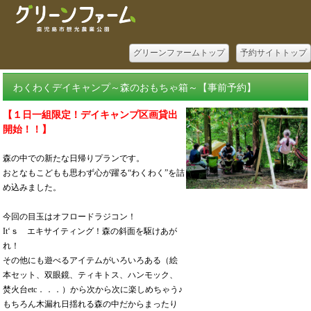
グリーンファームトップ
予約サイトトップ
わくわくデイキャンプ～森のおもちゃ箱～【事前予約】
【１日一組限定！デイキャンプ区画貸出
開始！！】
森の中での新たな日帰りプランです。
おとなもこどもも思わず心が躍る“わくわく”を詰
め込みました。
今回の目玉はオフロードラジコン！
It
‘ｓ エキサイティング！森の斜面を駆けあが
れ！
その他にも遊べるアイテムがいろいろある（絵
本セット、双眼鏡、ティキトス、ハンモック、
焚火台
etc
．．．）から次から次に楽しめちゃう♪
もちろん木漏れ日揺れる森の中だからまったり