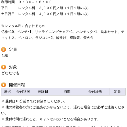
利用時間 ９：３０～１６：００
平日 レンタル料 ３,０００円／組（１日１組のみ）
土日祝日 レンタル料 ４,０００円／組（１日１組のみ）
※レンタル料に含まれるもの
切株×10、ベンチ×1、リクライニングチェア×1、ハンモック×1、絵本セット、テ
ィキトス、
ペトロン
、ラジコン×2、輪投げ、双眼鏡、焚火台
定員
１組
対象
どなたでも
開催日程
選択
受付状況
体験日
時間
受付場所
定員
※ 受付は10分前までにお済ませください。
※ 他の体験者の方にご迷惑がかからないよう、遅れる場合には必ずご連絡くださ
い。
※ 受付時間に遅れると、キャンセル扱いとなる場合があります。