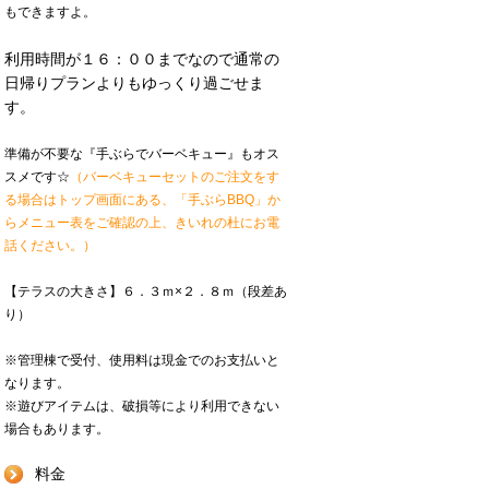
もできますよ。
利用時間が１６：００までなので通常の
日帰りプランよりもゆっくり過ごせま
す。
準備が不要な『手ぶらでバーベキュー』もオス
スメです☆
（バーベキューセットのご注文をす
る場合はトップ画面にある、「手ぶらBBQ」か
らメニュー表をご確認の上、きいれの杜にお電
話ください。）
【テラスの大きさ】６．３ｍ×２．８ｍ（段差あ
り）
※管理棟で受付、使用料は現金でのお支払いと
なります。
※遊びアイテムは、破損等により利用できない
場合もあります。
料金