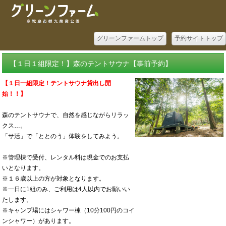
グリーンファームトップ
予約サイトトップ
【１日１組限定！】森のテントサウナ【事前予約】
【１日一組限定！テントサウナ貸出し開
始！！】
森のテントサウナで、自然を感じながらリラッ
クス…。
「サ活」で「ととのう」体験をしてみよう。
※管理棟で受付、レンタル料は現金でのお支払
いとなります。
※１６歳以上の方が対象となります。
※一日に1組のみ、ご利用は4人以内でお願いい
たします。
※キャンプ場にはシャワー棟（10分100円のコイ
ンシャワー）があります。