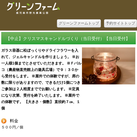
グリーンファームトップ
予約サイトトップ
【中止】クリスマスキャンドルづくり（当日受付）【当日受付】
ガラス容器に松ぼっくりやドライフラワーを入
れて、ジェルキャンドルを作りましょう。 ※お
一人様1個までとさせていただきます。 ※Ｆパル
コ（農産物直売館上の遊具広場）で９：３０か
ら受付をします。 ※屋外での体験ですが、席の
数に限りがありますので、できるだけ1個につき
ご参加は２人程度まででお願いします。 ※定員
になり次第、受付を終了いたします。 ※屋外で
の体験です。 【大きさ・個数】 直径約７㎝、１
個
料金
５００円／個