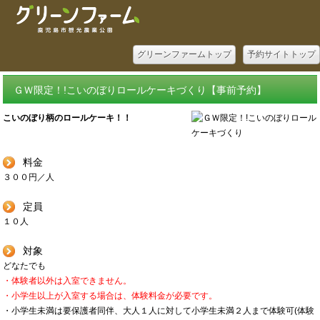
グリーンファームトップ
予約サイトトップ
ＧＷ限定！!こいのぼりロールケーキづくり【事前予約】
こいのぼり柄のロールケーキ！！
料金
３００円／人
定員
１０人
対象
どなたでも
・体験者以外は入室できません。
・小学生以上が入室する場合は、体験料金が必要です。
・小学生未満は要保護者同伴、大人１人に対して小学生未満２人まで体験可(体験